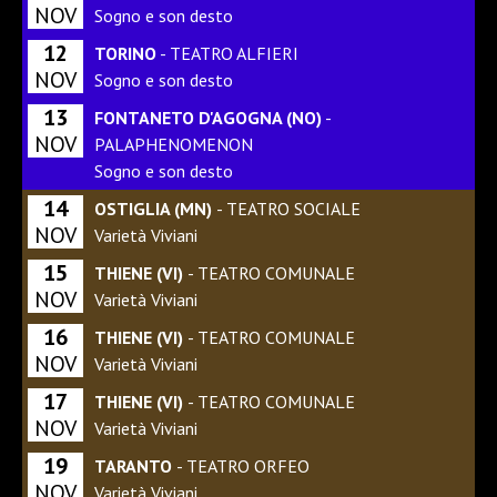
NOV
Sogno e son desto
12
TORINO
- TEATRO ALFIERI
NOV
Sogno e son desto
13
FONTANETO D'AGOGNA (NO)
-
NOV
PALAPHENOMENON
Sogno e son desto
14
OSTIGLIA (MN)
- TEATRO SOCIALE
NOV
Varietà Viviani
15
THIENE (VI)
- TEATRO COMUNALE
NOV
Varietà Viviani
16
THIENE (VI)
- TEATRO COMUNALE
NOV
Varietà Viviani
17
THIENE (VI)
- TEATRO COMUNALE
NOV
Varietà Viviani
19
TARANTO
- TEATRO ORFEO
NOV
Varietà Viviani