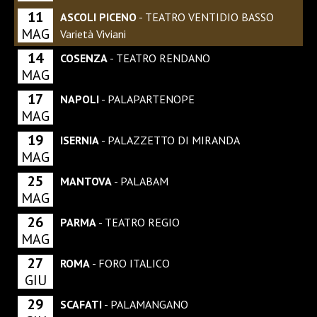
11
ASCOLI PICENO
- TEATRO VENTIDIO BASSO
MAG
Varietà Viviani
14
COSENZA
- TEATRO RENDANO
MAG
17
NAPOLI
- PALAPARTENOPE
MAG
19
ISERNIA
- PALAZZETTO DI MIRANDA
MAG
25
MANTOVA
- PALABAM
MAG
26
PARMA
- TEATRO REGIO
MAG
27
ROMA
- FORO ITALICO
GIU
29
SCAFATI
- PALAMANGANO