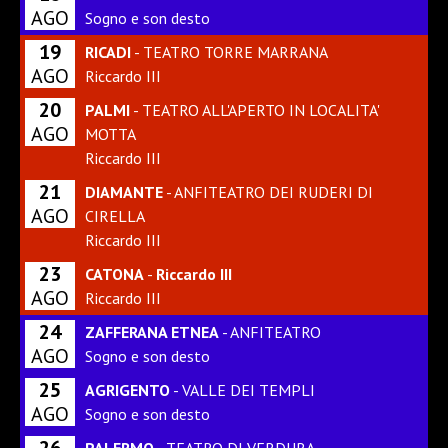
AGO
Sogno e son desto
19
RICADI
- TEATRO TORRE MARRANA
AGO
Riccardo III
20
PALMI
- TEATRO ALL'APERTO IN LOCALITA'
AGO
MOTTA
Riccardo III
21
DIAMANTE
- ANFITEATRO DEI RUDERI DI
AGO
CIRELLA
Riccardo III
23
CATONA
-
Riccardo III
AGO
Riccardo III
24
ZAFFERANA ETNEA
- ANFITEATRO
AGO
Sogno e son desto
25
AGRIGENTO
- VALLE DEI TEMPLI
AGO
Sogno e son desto
26
PALERMO
- TEATRO DI VERDURA