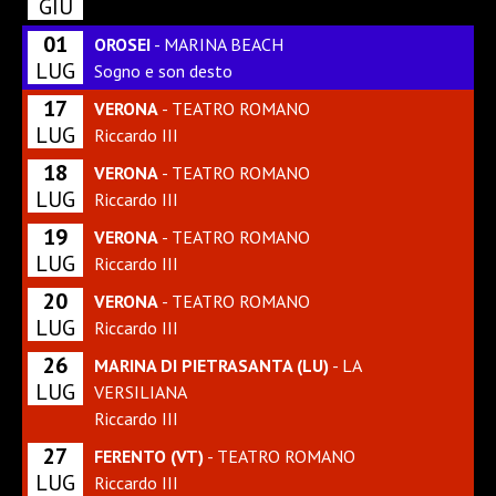
GIU
01
OROSEI
- MARINA BEACH
LUG
Sogno e son desto
17
VERONA
- TEATRO ROMANO
LUG
Riccardo III
18
VERONA
- TEATRO ROMANO
LUG
Riccardo III
19
VERONA
- TEATRO ROMANO
LUG
Riccardo III
20
VERONA
- TEATRO ROMANO
LUG
Riccardo III
26
MARINA DI PIETRASANTA (LU)
- LA
LUG
VERSILIANA
Riccardo III
27
FERENTO (VT)
- TEATRO ROMANO
LUG
Riccardo III