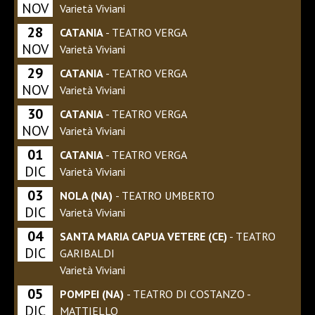
NOV
Varietà Viviani
28
CATANIA
- TEATRO VERGA
NOV
Varietà Viviani
29
CATANIA
- TEATRO VERGA
NOV
Varietà Viviani
30
CATANIA
- TEATRO VERGA
NOV
Varietà Viviani
01
CATANIA
- TEATRO VERGA
DIC
Varietà Viviani
03
NOLA (NA)
- TEATRO UMBERTO
DIC
Varietà Viviani
04
SANTA MARIA CAPUA VETERE (CE)
- TEATRO
DIC
GARIBALDI
Varietà Viviani
05
POMPEI (NA)
- TEATRO DI COSTANZO -
DIC
MATTIELLO