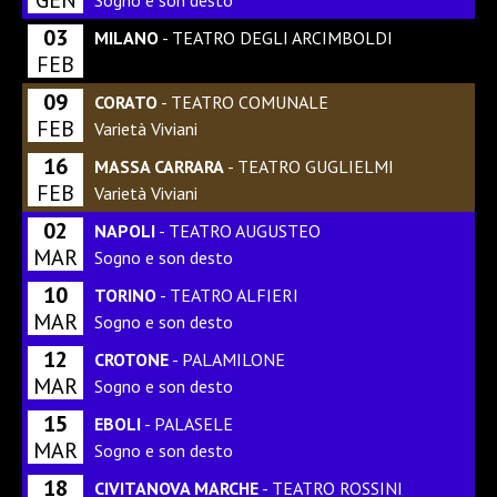
03
MILANO
- TEATRO DEGLI ARCIMBOLDI
FEB
09
CORATO
- TEATRO COMUNALE
FEB
Varietà Viviani
16
MASSA CARRARA
- TEATRO GUGLIELMI
FEB
Varietà Viviani
02
NAPOLI
- TEATRO AUGUSTEO
MAR
Sogno e son desto
10
TORINO
- TEATRO ALFIERI
MAR
Sogno e son desto
12
CROTONE
- PALAMILONE
MAR
Sogno e son desto
15
EBOLI
- PALASELE
MAR
Sogno e son desto
18
CIVITANOVA MARCHE
- TEATRO ROSSINI