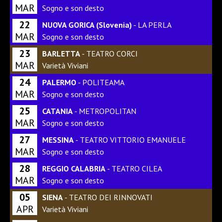
MAR
Sogno e son desto
22
NUOVA GORICA (Slovenia)
- LA PERLA
MAR
Sogno e son desto
23
BARLETTA
- TEATRO CORCI
MAR
Varietà Viviani
24
PALERMO
- POLITEAMA
MAR
Sogno e son desto
25
CATANIA
- METROPOLITAN
MAR
Sogno e son desto
27
MESSINA
- TEATRO VITTORIO EMANUELE
MAR
Sogno e son desto
28
REGGIO CALABRIA
- TEATRO CILEA
MAR
Sogno e son desto
05
SIENA
- TEATRO DEI RINNOVATI
APR
Varietà Viviani