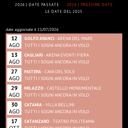
2026 | DATE PASSATE
2026 | PROSSIME DATE
LE DATE DEL 2025
date aggiornate il 21/07/2026
12
GOLFO ARANCI
- ARENA DEL MARE
AGO
TUTTI I SOGNI ANCORA IN VOLO
13
CAGLIARI
- ARENA EVENTI FIERA
AGO
TUTTI I SOGNI ANCORA IN VOLO
27
MATERA
- CAVA DEL SOLE
AGO
TUTTI I SOGNI ANCORA IN VOLO
29
MILAZZO
- CASTELLO MONUMENTALE
AGO
TUTTI I SOGNI ANCORA IN VOLO
30
CATANIA
- VILLA BELLINI
AGO
TUTTI I SOGNI ANCORA IN VOLO
17
CATANZARO
- TEATRO POLITEAMA
OTT
TUTTI I SOGNI ANCORA IN VOLO