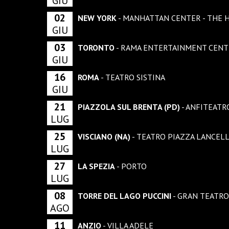
GIU
02
NEW YORK
- MANHATTAN CENTER - THE
GIU
03
TORONTO
- RAMA ENTERTAINMENT CEN
GIU
16
ROMA
- TEATRO SISTINA
GIU
21
PIAZZOLA SUL BRENTA (PD)
- ANFITEATR
LUG
25
VISCIANO (NA)
- TEATRO PIAZZA LANCEL
LUG
27
LA SPEZIA
- PORTO
LUG
08
TORRE DEL LAGO PUCCINI
- GRAN TEATRO
AGO
11
ANZIO
- VILLA ADELE