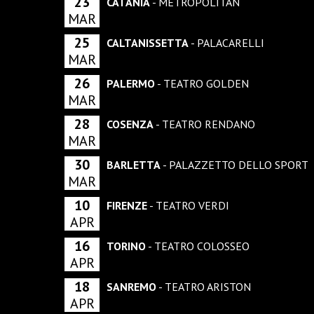
23
CATANIA
- METROPOLITAN
MAR
25
CALTANISSETTA
- PALACARELLI
MAR
26
PALERMO
- TEATRO GOLDEN
MAR
28
COSENZA
- TEATRO RENDANO
MAR
30
BARLETTA
- PALAZZETTO DELLO SPORT
MAR
10
FIRENZE
- TEATRO VERDI
APR
16
TORINO
- TEATRO COLOSSEO
APR
18
SANREMO
- TEATRO ARISTON
APR