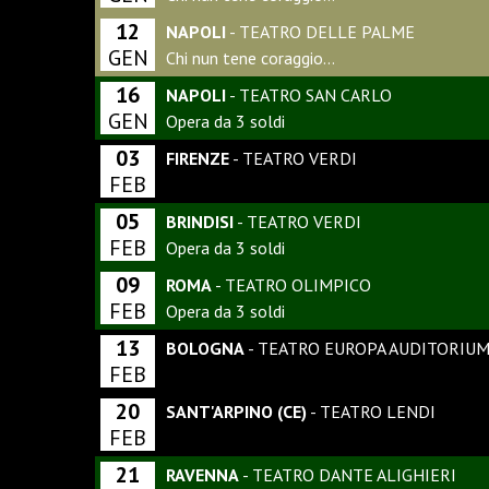
12
NAPOLI
- TEATRO DELLE PALME
GEN
Chi nun tene coraggio…
16
NAPOLI
- TEATRO SAN CARLO
GEN
Opera da 3 soldi
03
FIRENZE
- TEATRO VERDI
FEB
05
BRINDISI
- TEATRO VERDI
FEB
Opera da 3 soldi
09
ROMA
- TEATRO OLIMPICO
FEB
Opera da 3 soldi
13
BOLOGNA
- TEATRO EUROPA AUDITORIU
FEB
20
SANT'ARPINO (CE)
- TEATRO LENDI
FEB
21
RAVENNA
- TEATRO DANTE ALIGHIERI