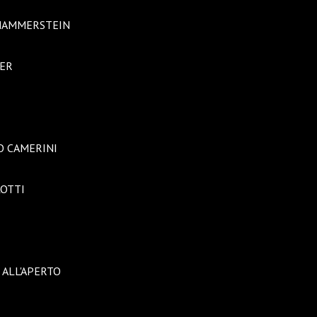
 HAMMERSTEIN
TER
O CAMERINI
LOTTI
 ALL'APERTO