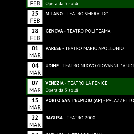
FEB
Opera da 3 soldi
25
MILANO
- TEATRO SMERALDO
FEB
28
GENOVA
- TEATRO POLITEAMA
FEB
01
VARESE
- TEATRO MARIO APOLLONIO
MAR
04
UDINE
- TEATRO NUOVO GIOVANNI DA UD
MAR
07
VENEZIA
- TEATRO LA FENICE
MAR
Opera da 3 soldi
15
PORTO SANT'ELPIDIO (AP)
- PALAZZETTO
MAR
22
RAGUSA
- TEATRO 2000
MAR