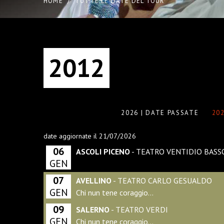
HOME
/
TUTTE LE DATE DEL TOUR
2012
2026 | DATE PASSATE
202
date aggiornate il 21/07/2026
06
ASCOLI PICENO
- TEATRO VENTIDIO BASS
GEN
07
AVELLINO
- TEATRO CARLO GESUALDO
GEN
Chi nun tene coraggio…
09
SALERNO
- TEATRO VERDI
GEN
Chi nun tene coraggio…