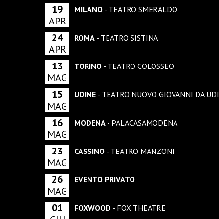
19
MILANO
- TEATRO SMERALDO
APR
24
ROMA
- TEATRO SISTINA
APR
13
TORINO
- TEATRO COLOSSEO
MAG
15
UDINE
- TEATRO NUOVO GIOVANNI DA UD
MAG
16
MODENA
- PALACASAMODENA
MAG
23
CASSINO
- TEATRO MANZONI
MAG
26
EVENTO PRIVATO
MAG
01
FOXWOOD
- FOX THEATRE