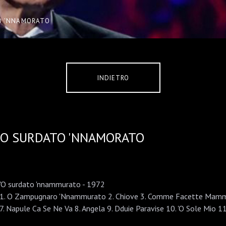
O 'NNAMORATO
INDIETRO
'O SURDATO 'NNAMORATO
'O surdato 'nnammurato - 1972
1. O Zampugnaro 'Nnammurato 2. Chiove 3. Comme Facette Mammet
7. Napule Ca Se Ne Va 8. Angela 9. Dduie Paravise 10. 'O Sole Mio 